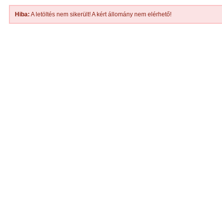
Hiba:
A letöltés nem sikerült! A kért állomány nem elérhető!