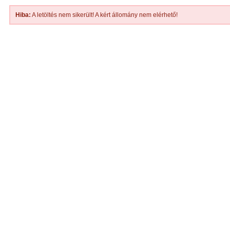
Hiba:
A letöltés nem sikerült! A kért állomány nem elérhető!