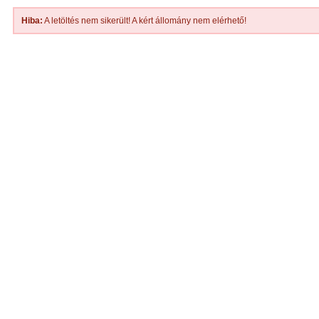
Hiba:
A letöltés nem sikerült! A kért állomány nem elérhető!