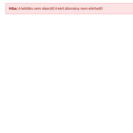
Hiba:
A letöltés nem sikerült! A kért állomány nem elérhető!