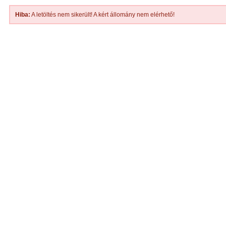
Hiba:
A letöltés nem sikerült! A kért állomány nem elérhető!