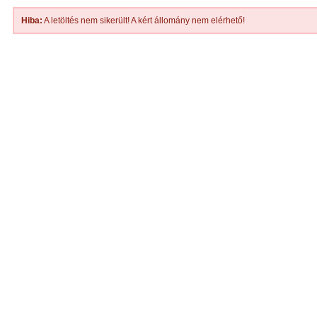
Hiba:
A letöltés nem sikerült! A kért állomány nem elérhető!