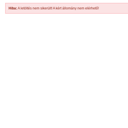
Hiba:
A letöltés nem sikerült! A kért állomány nem elérhető!