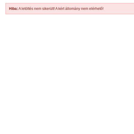
Hiba:
A letöltés nem sikerült! A kért állomány nem elérhető!