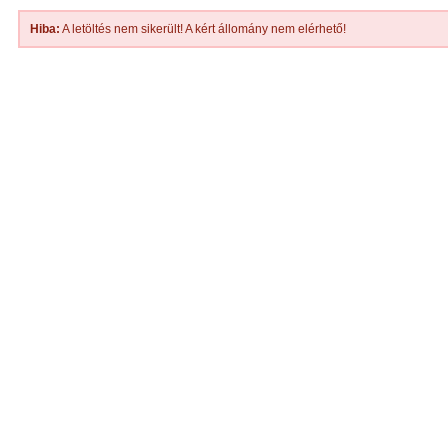
Hiba:
A letöltés nem sikerült! A kért állomány nem elérhető!