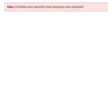
Hiba:
A letöltés nem sikerült! A kért állomány nem elérhető!