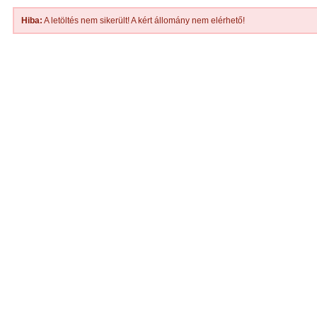
Hiba:
A letöltés nem sikerült! A kért állomány nem elérhető!