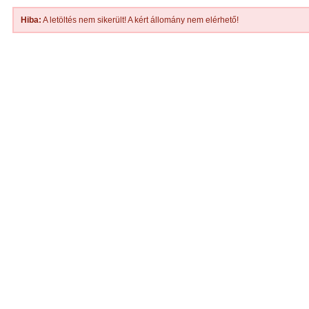
Hiba:
A letöltés nem sikerült! A kért állomány nem elérhető!