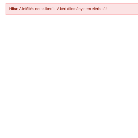
Hiba:
A letöltés nem sikerült! A kért állomány nem elérhető!