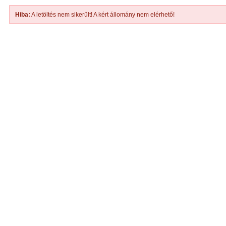
Hiba:
A letöltés nem sikerült! A kért állomány nem elérhető!