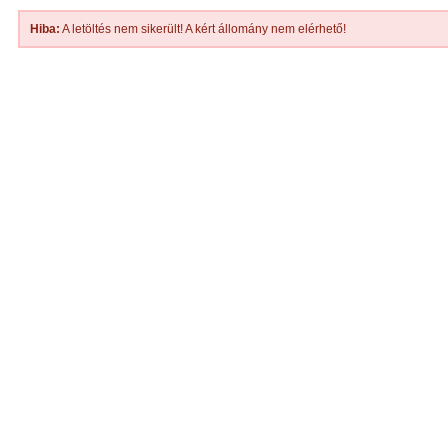
Hiba:
A letöltés nem sikerült! A kért állomány nem elérhető!