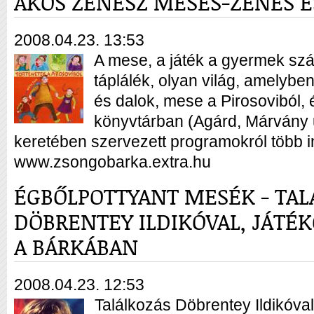
ÁKOS ZENÉSZ MESÉS-ZENÉS E
2008.04.23. 13:53
A mese, a játék a gyermek szám
táplálék, olyan világ, amelybe
és dalok, mese a Pirosoviból, 
könyvtárban (Agárd, Márvány u
keretében szervezett programokról több i
www.zsongobarka.extra.hu
ÉGBŐLPOTTYANT MESÉK - TAL
DÖBRENTEY ILDIKÓVAL, JÁTÉK
A BÁRKÁBAN
2008.04.23. 12:53
Találkozás Döbrentey Ildikóval,