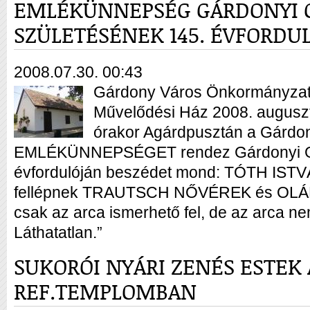
EMLÉKÜNNEPSÉG GÁRDONYI 
SZÜLETÉSÉNEK 145. ÉVFORDU
2008.07.30. 00:43
Gárdony Város Önkormányzat
Művelődési Ház 2008. auguszt
órakor Agárdpusztán a Gárdon
EMLÉKÜNNEPSÉGET rendez Gárdonyi Gé
évfordulóján beszédet mond: TÓTH I
fellépnek TRAUTSCH NŐVÉREK és OLÁ
csak az arca ismerhető fel, de az arca n
Láthatatlan.”
SUKORÓI NYÁRI ZENÉS ESTEK 
REF.TEMPLOMBAN