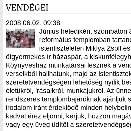
VENDÉGEI
2008.06.02. 09:38
Június hetedikén, szombaton 3
református templomban tartan
istentiszteleten Miklya Zsolt 
ötgyermekes ír házaspár, a kiskunfélegyh
Köynyvesház munkatársai lesznek a vend
verseikből hallhatunk, majd az istentiszte
szeretetvendégségen lehetőség nyílik bes
életükről, írásaikról, munkájukról. Az ün
rendszeres templombajáróknak ajánljuk s
irodalom iránt érdeklődő minden helybeli
kedvet érez eljönni, kérjük, hozzon magá
vagy egy üveg üdítőt a szeretetvendégsé