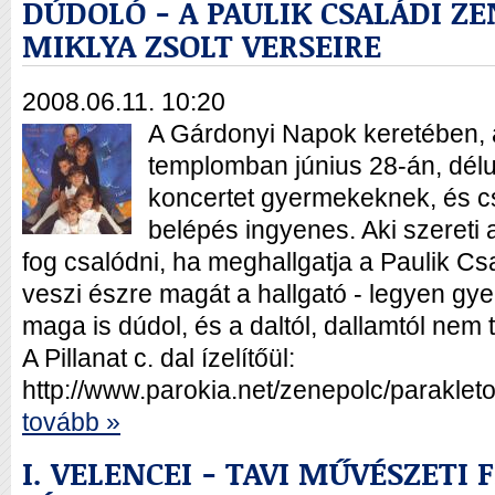
DÚDOLÓ - A PAULIK CSALÁDI Z
MIKLYA ZSOLT VERSEIRE
2008.06.11. 10:20
A Gárdonyi Napok keretében, 
templomban június 28-án, dél
koncertet gyermekeknek, és cs
belépés ingyenes. Aki szereti 
fog csalódni, ha meghallgatja a Paulik Cs
veszi észre magát a hallgató - legyen gye
maga is dúdol, és a daltól, dallamtól nem
A Pillanat c. dal ízelítőül:
http://www.parokia.net/zenepolc/paraklet
tovább »
I. VELENCEI - TAVI MŰVÉSZETI 