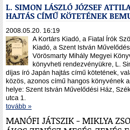
L. SIMON LÁSZLÓ JÓZSEF ATTIL
HAJTÁS CÍMŰ KÖTETÉNEK BEM
2008.05.20. 16:19
A Kortárs Kiadó, a Fiatal Írók S
Kiadó, a Szent István Művelődés
Vörösmarty Mihály Megyei Könyvt
könyvheti rendezvényükre, L. Sim
díjas író Japán hajtás című kötetének, va
közös, azonos című hangos könyvének a 
helye: Szent István Művelődési Ház, Szék
utca 1.
tovább »
MANÓFI JÁTSZIK - MIKLYA ZSO