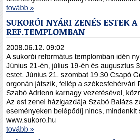
tovább »
SUKORÓI NYÁRI ZENÉS ESTEK A
REF.TEMPLOMBAN
2008.06.12. 09:02
A sukorói református templomban idén n
Június 21-én, július 19-én és augusztus
estet. Június 21. szombat 19.30 Csapó Ge
orgonán játszik, fellép a székesfehérvári
Szabó Adrienn karnagy vezetésével, köz
Az est zenei házigazdája Szabó Balázs z
eseményeken belépődíj nincs, mindenkit s
www.sukoro.hu
tovább »