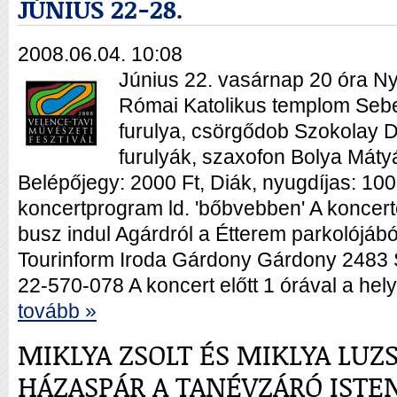
JÚNIUS 22-28.
2008.06.04. 10:08
Június 22. vasárnap 20 óra N
Római Katolikus templom Sebe
furulya, csörgődob Szokolay 
furulyák, szaxofon Bolya Mátyá
Belépőjegy: 2000 Ft, Diák, nyugdíjas: 10
koncertprogram ld. 'bőbvebben' A koncert
busz indul Agárdról a Étterem parkolójábó
Tourinform Iroda Gárdony Gárdony 2483 S
22-570-078 A koncert előtt 1 órával a hel
tovább »
MIKLYA ZSOLT ÉS MIKLYA LUZ
HÁZASPÁR A TANÉVZÁRÓ ISTE