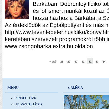
Bárkában. Döbrentey Ildikó töb
és jól ismert munkái közül az
hozza házhoz a Bárkába, a Sz
Az érdeklődők az Égbőlpottyant és más mes
http://www.leventepeter.hu/ildiko/konyv.h
keretében szervezett programokról több in
www.zsongobarka.extra.hu oldalon.
« első
28
29
30
31
32
33
34
MENÜ
GALÉRIA
RENDELETTÁR
NYILVÁNTARTÁSOK