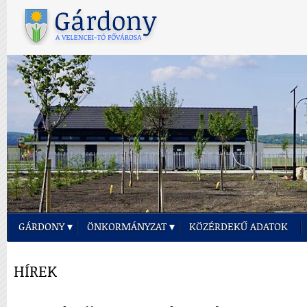
GÁRDONY
ÖNKORMÁNYZAT
KÖZÉRDEKŰ ADATOK
HÍREK